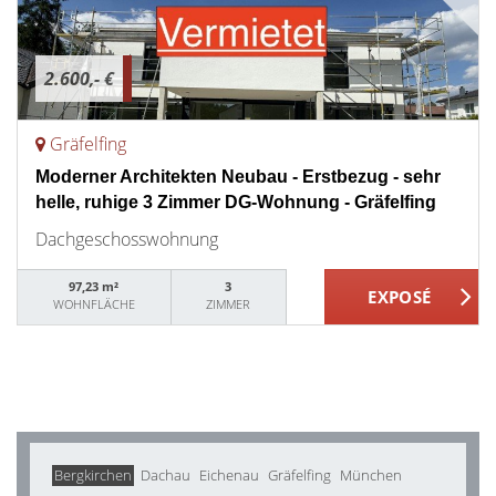
2.600,- €
Gräfelfing
Moderner Architekten Neubau - Erstbezug - sehr
helle, ruhige 3 Zimmer DG-Wohnung - Gräfelfing
Dachgeschosswohnung
97,23 m²
3
WOHNFLÄCHE
ZIMMER
Bergkirchen
Dachau
Eichenau
Gräfelfing
München