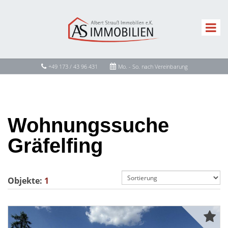
+49 173 / 43 96 431
Mo. - So. nach Vereinbarung
Wohnungssuche
Gräfelfing
Objekte:
1