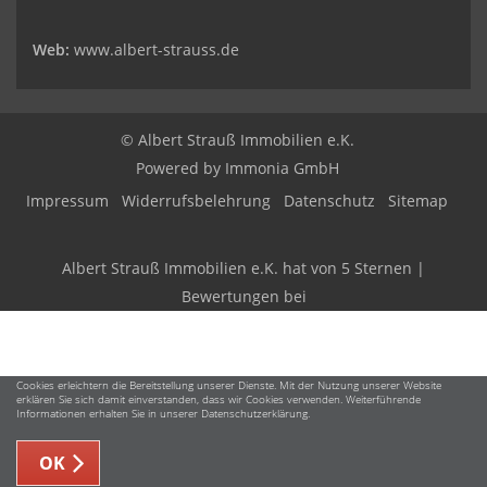
Web:
www.albert-strauss.de
© Albert Strauß Immobilien e.K.
Powered by Immonia GmbH
Impressum
Widerrufsbelehrung
Datenschutz
Sitemap
Albert Strauß Immobilien e.K.
hat
von
5
Sternen |
Bewertungen bei
Cookies erleichtern die Bereitstellung unserer Dienste. Mit der Nutzung unserer Website
erklären Sie sich damit einverstanden, dass wir Cookies verwenden. Weiterführende
Informationen erhalten Sie in unserer Datenschutzerklärung.
OK