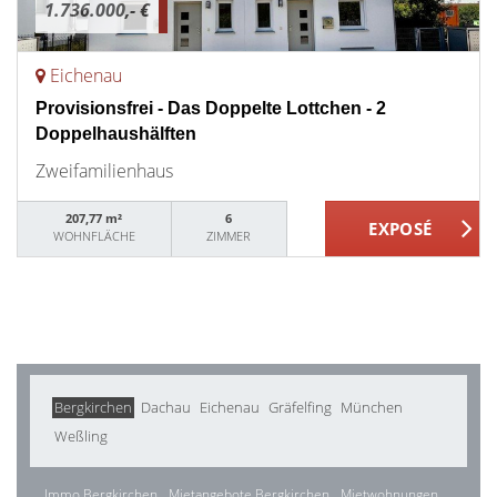
1.736.000,- €
Eichenau
Provisionsfrei - Das Doppelte Lottchen - 2
Doppelhaushälften
Zweifamilienhaus
207,77 m²
6
WOHNFLÄCHE
ZIMMER
Bergkirchen
Dachau
Eichenau
Gräfelfing
München
Weßling
Immo Bergkirchen
Mietangebote Bergkirchen
Mietwohnungen