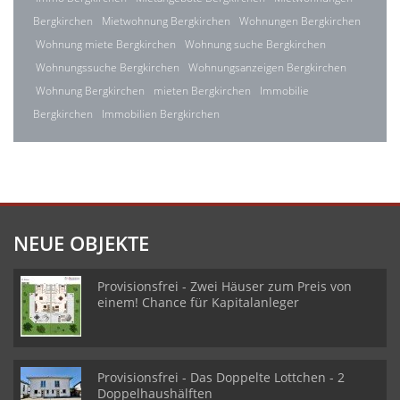
Bergkirchen
Mietwohnung Bergkirchen
Wohnungen Bergkirchen
Wohnung miete Bergkirchen
Wohnung suche Bergkirchen
Wohnungssuche Bergkirchen
Wohnungsanzeigen Bergkirchen
Wohnung Bergkirchen
mieten Bergkirchen
Immobilie
Bergkirchen
Immobilien Bergkirchen
NEUE OBJEKTE
Provisionsfrei - Zwei Häuser zum Preis von
einem! Chance für Kapitalanleger
Provisionsfrei - Das Doppelte Lottchen - 2
Doppelhaushälften