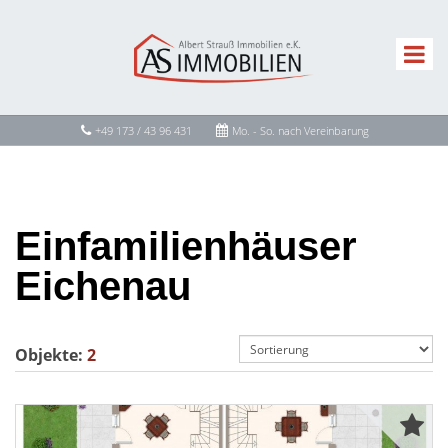
+49 173 / 43 96 431
Mo. - So. nach Vereinbarung
Einfamilienhäuser
Eichenau
Objekte:
2