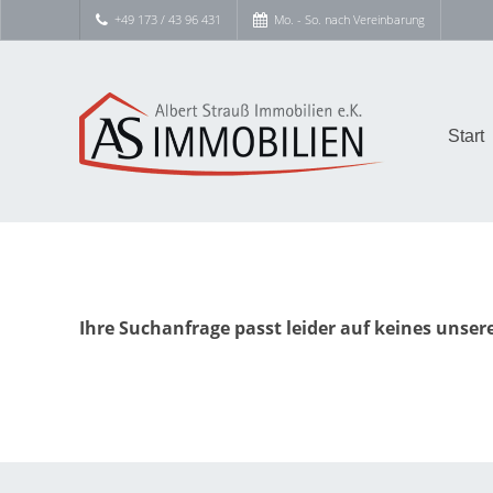
+49 173 / 43 96 431
Mo. - So. nach Vereinbarung
Start
Ihre Suchanfrage passt leider auf keines unser