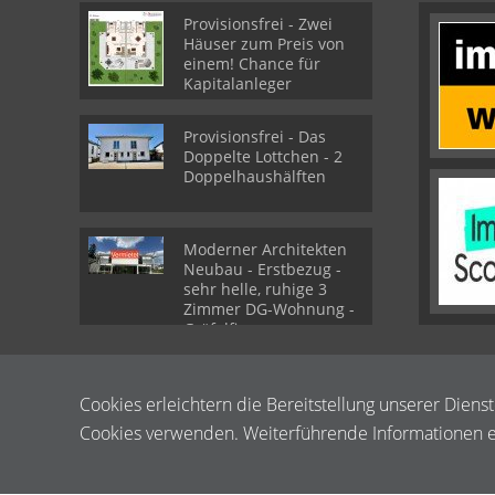
Provisionsfrei - Zwei
Häuser zum Preis von
einem! Chance für
Kapitalanleger
Provisionsfrei - Das
Doppelte Lottchen - 2
Doppelhaushälften
Moderner Architekten
Neubau - Erstbezug -
sehr helle, ruhige 3
Zimmer DG-Wohnung -
Gräfelfing
Cookies erleichtern die Bereitstellung unserer Diens
Cookies verwenden. Weiterführende Informationen er
© Albert Strauß Immobilien e.K.
Powered by Immonia GmbH