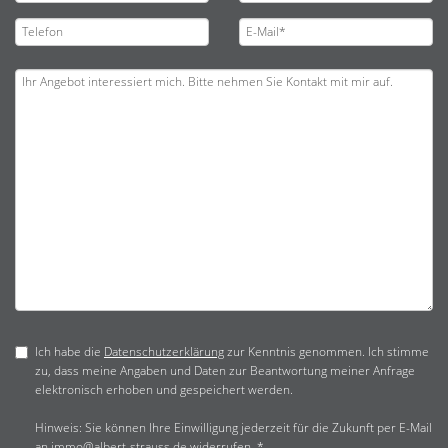
Ich habe die
Datenschutzerklärung
zur Kenntnis genommen. Ich stimme
zu, dass meine Angaben und Daten zur Beantwortung meiner Anfrage
elektronisch erhoben und gespeichert werden.
Hinweis: Sie können Ihre Einwilligung jederzeit für die Zukunft per E-Mail
an immo@albert-strauss.de widerrufen. *