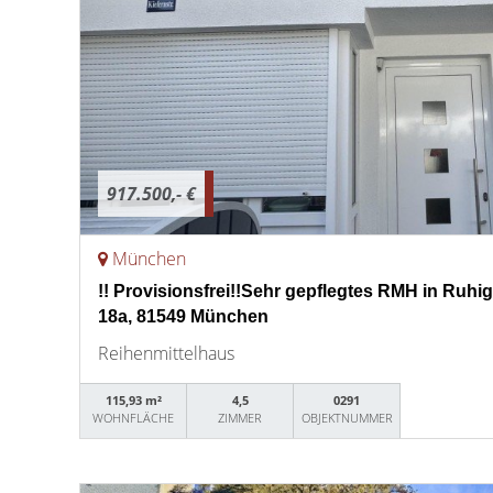
917.500,- €
München
!! Provisionsfrei!!Sehr gepflegtes RMH in Ruhige
18a, 81549 München
Reihenmittelhaus
115,93 m²
4,5
0291
WOHNFLÄCHE
ZIMMER
OBJEKTNUMMER