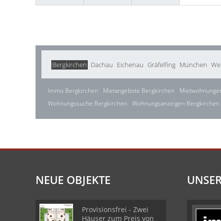
Bergkirchen
Dachau
Eichenau
Gräfelfing
München
We
Immo Bergkirchen
Mietangebote Bergkirchen
Mietwohnungen
Wohnungssuche Bergkirchen
Wohnungsanzeigen Bergkirchen
NEUE OBJEKTE
UNSER
Provisionsfrei - Zwei
Häuser zum Preis von