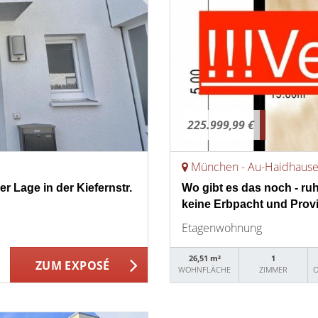
225.999,99 €
München - Au-Haidhaus
r Lage in der Kiefernstr.
Wo gibt es das noch - ru
keine Erbpacht und Provi
Etagenwohnung
26,51 m²
1
ZUM EXPOSÉ
WOHNFLÄCHE
ZIMMER
O