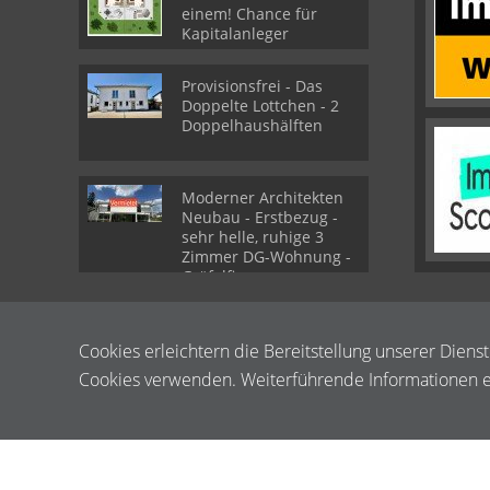
einem! Chance für
Kapitalanleger
Provisionsfrei - Das
Doppelte Lottchen - 2
Doppelhaushälften
Moderner Architekten
Neubau - Erstbezug -
sehr helle, ruhige 3
Zimmer DG-Wohnung -
Gräfelfing
Cookies erleichtern die Bereitstellung unserer Diens
Cookies verwenden. Weiterführende Informationen er
© Albert Strauß Immobilien e.K.
Powered by Immonia GmbH