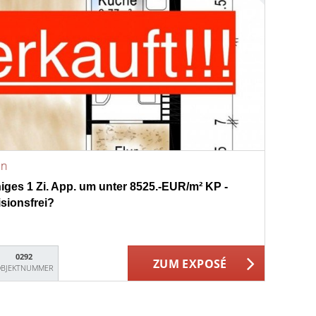
en
higes 1 Zi. App. um unter 8525.-EUR/m² KP -
sionsfrei?
0292
ZUM EXPOSÉ
BJEKTNUMMER