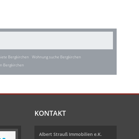
ete Bergkirchen
Wohnung suche Bergkirchen
n Bergkirchen
KONTAKT
Albert Strauß Immobilien e.K.