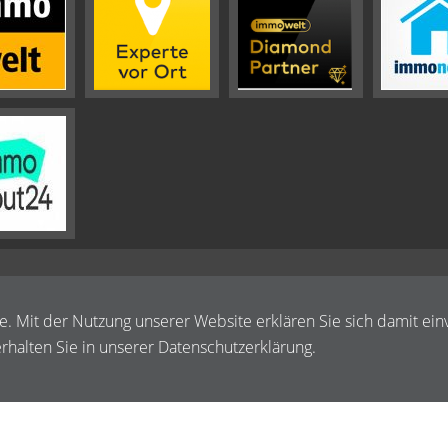
te. Mit der Nutzung unserer Website erklären Sie sich damit ein
halten Sie in unserer Datenschutzerklärung.
Impressum
Widerrufsbelehrung
Datenschutz
Sitemap
Albert Strauß Immobilien e.K.
hat
von
5
Sternen |
Bewertungen be