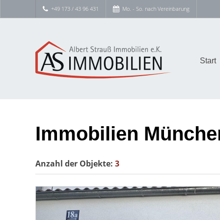
+49 173 / 43 96 431
Mo. - So. nach Vereinbarung
Start
Immobilien Münche
Anzahl der
Objekte:
3