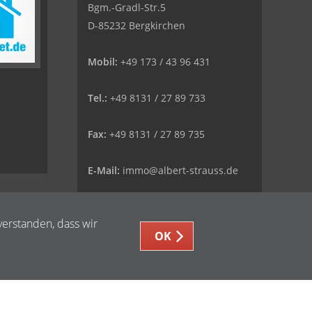
Bgm.-Gradl-Str.5
D-85232 Bergkirchen
Mobil:
+49 173 / 43 96 431
Tel.:
+49 8131 / 27 89 733
Fax:
+49 8131 / 27 89 735
E-Mail:
immo@albert-strauss.de
Web:
www.albert-strauss.de
verstanden, dass wir
OK
i