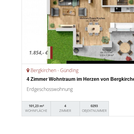
1.854,- €
Bergkirchen - Günding
4 Zimmer Wohntraum im Herzen von Bergkirch
Erdgeschosswohnung
101,23 m²
4
0293
WOHNFLÄCHE
ZIMMER
OBJEKTNUMMER