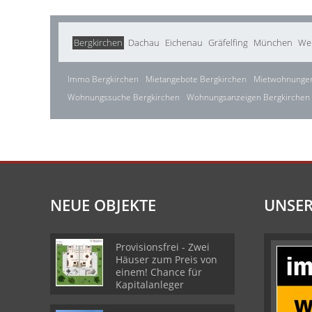
Bergkirchen
Dachau
Eichenau
Gräfelfing
München
We
Immo Bergkirchen
Mietangebote Bergkirchen
Mietwohnungen
Wohnungssuche Bergkirchen
Wohnungsanzeigen Bergkirchen
NEUE OBJEKTE
UNSER
Provisionsfrei - Zwei
Häuser zum Preis von
einem! Chance für
Kapitalanleger