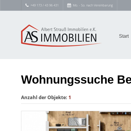
+49 173 / 43 96 431
Mo. - So. nach Vereinbarung
Start
Wohnungssuche Be
Anzahl der
Objekte:
1