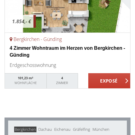
1.854,- €
Bergkirchen - Günding
4 Zimmer Wohntraum im Herzen von Bergkirchen -
Günding
Erdgeschosswohnung
101,23 m²
4
WOHNFLÄCHE
ZIMMER
Bergkirchen
Dachau
Eichenau
Gräfelfing
München