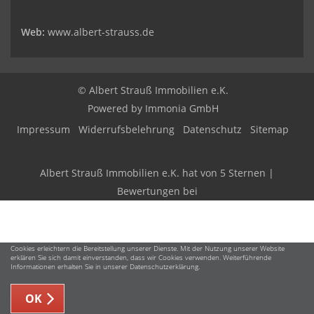
Web:
www.albert-strauss.de
© Albert Strauß Immobilien e.K.
Powered by Immonia GmbH
Impressum
Widerrufsbelehrung
Datenschutz
Sitemap
Albert Strauß Immobilien e.K.
hat
von
5
Sternen |
Bewertungen bei
Cookies erleichtern die Bereitstellung unserer Dienste. Mit der Nutzung unserer Website
erklären Sie sich damit einverstanden, dass wir Cookies verwenden. Weiterführende
Informationen erhalten Sie in unserer Datenschutzerklärung.
OK