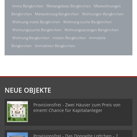
Immo Bergkirchen
Mietangebote Bergkirchen
Mietwohnungen
Bergkirchen
Mietwohnung Bergkirchen
Wohnungen Bergkirchen
Wohnung miete Bergkirchen
Wohnung suche Bergkirchen
Wohnungssuche Bergkirchen
Wohnungsanzeigen Bergkirchen
Wohnung Bergkirchen
mieten Bergkirchen
Immobilie
Bergkirchen
Immobilien Bergkirchen
NEUE OBJEKTE
Provisionsfrei - Zwei Häuser zum Preis von
einem! Chance für Kapitalanleger
Provisionsfrei - Das Doppelte Lottchen - 2