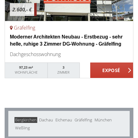
2.600,- €
Gräfelfing
Moderner Architekten Neubau - Erstbezug - sehr
helle, ruhige 3 Zimmer DG-Wohnung - Gräfelfing
Dachgeschosswohnung
97,23 m²
3
WOHNFLÄCHE
ZIMMER
Bergkirchen
Dachau
Eichenau
Gräfelfing
München
Weßling