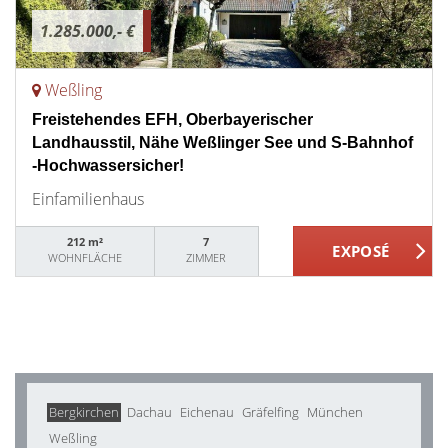
1.285.000,- €
Weßling
Freistehendes EFH, Oberbayerischer
Landhausstil, Nähe Weßlinger See und S-Bahnhof
-Hochwassersicher!
Einfamilienhaus
212 m²
7
WOHNFLÄCHE
ZIMMER
Bergkirchen
Dachau
Eichenau
Gräfelfing
München
Weßling