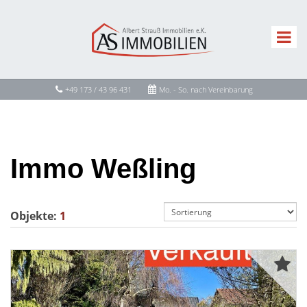
+49 173 / 43 96 431
Mo. - So. nach Vereinbarung
Immo Weßling
Objekte:
1