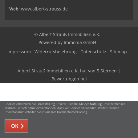
Web:
www.albert-strauss.de
© Albert Strauß Immobilien e.K.
Powered by Immonia GmbH
Impressum
Widerrufsbelehrung
Datenschutz
Sitemap
Albert Strauß Immobilien e.K.
hat
von
5
Sternen |
Bewertungen bei
Cookies erleichtern die Bereitstellung unserer Dienste. Mit der Nutzung unserer Website
erklären Sie sich damit einverstanden, dass wir Cookies verwenden. Weiterführende
Informationen erhalten Sie in unserer Datenschutzerklärung.
OK