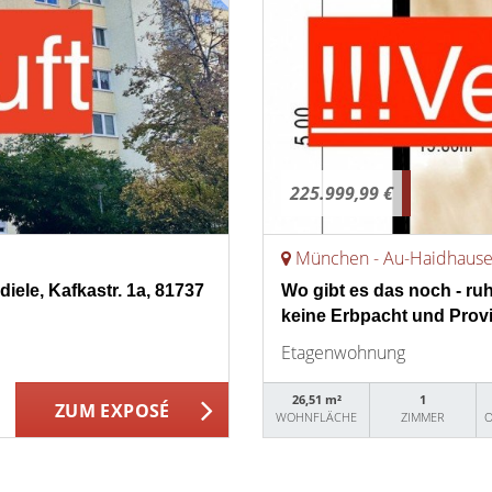
225.999,99 €
München - Au-Haidhaus
iele, Kafkastr. 1a, 81737
Wo gibt es das noch - ru
keine Erbpacht und Provi
Etagenwohnung
26,51 m²
1
ZUM EXPOSÉ
WOHNFLÄCHE
ZIMMER
O