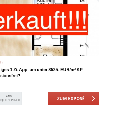
en
higes 1 Zi. App. um unter 8525.-EUR/m² KP -
sionsfrei?
0292
ZUM EXPOSÉ
BJEKTNUMMER