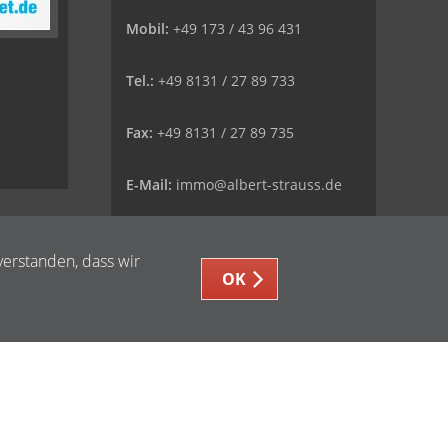
Mobil:
+49 173 / 43 96 431
Tel.:
+49 8131 / 27 89 733
Fax:
+49 8131 / 27 89 735
E-Mail:
immo@albert-strauss.de
Web:
www.albert-strauss.de
verstanden, dass wir
OK
i