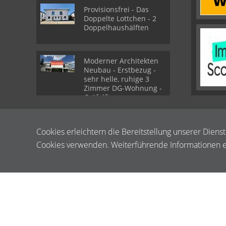
Provisionsfrei - Das
Doppelte Lottchen - 2
Doppelhaushälften
Moderner Architekten
Neubau - Erstbezug -
sehr helle, ruhige 3
Zimmer DG-Wohnung -
Gräfelfing
Cookies erleichtern die Bereitstellung unserer Diens
Cookies verwenden. Weiterführende Informationen er
© Albert Strauß Immobilien e.K.
Powered by Immonia GmbH