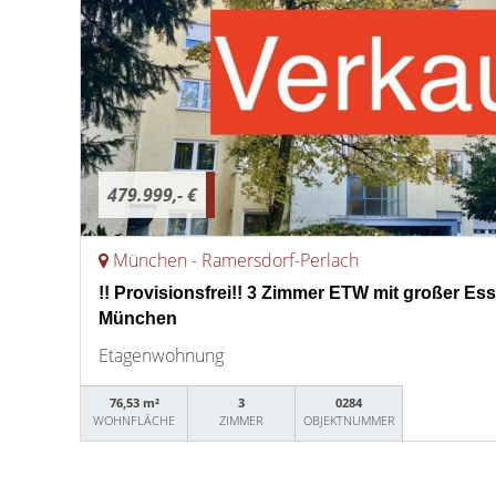
479.999,- €
München - Ramersdorf-Perlach
!! Provisionsfrei!! 3 Zimmer ETW mit großer Essd
München
Etagenwohnung
76,53 m²
3
0284
WOHNFLÄCHE
ZIMMER
OBJEKTNUMMER