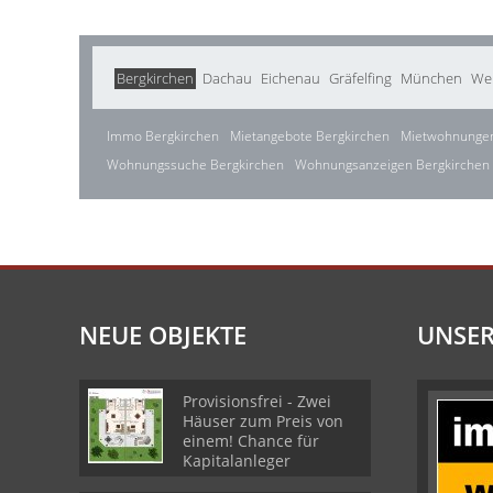
Bergkirchen
Dachau
Eichenau
Gräfelfing
München
We
Immo Bergkirchen
Mietangebote Bergkirchen
Mietwohnungen
Wohnungssuche Bergkirchen
Wohnungsanzeigen Bergkirchen
NEUE OBJEKTE
UNSER
Provisionsfrei - Zwei
Häuser zum Preis von
einem! Chance für
Kapitalanleger