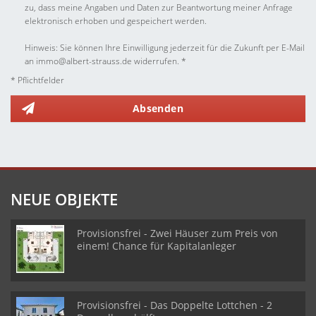
zu, dass meine Angaben und Daten zur Beantwortung meiner Anfrage
elektronisch erhoben und gespeichert werden.
Hinweis: Sie können Ihre Einwilligung jederzeit für die Zukunft per E-Mail
an immo@albert-strauss.de widerrufen. *
* Pflichtfelder
Absenden
NEUE OBJEKTE
Provisionsfrei - Zwei Häuser zum Preis von
einem! Chance für Kapitalanleger
Provisionsfrei - Das Doppelte Lottchen - 2