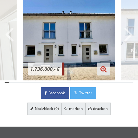
1.736.000,- €
Facebook
Twitter
Notizblock (
0
)
merken
drucken