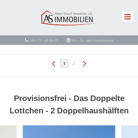
+49 173 / 43 96 431
Mo. - So. nach Vereinbarung
1
2
Provisionsfrei - Das Doppelte
Lottchen - 2 Doppelhaushälften